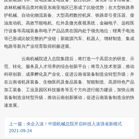
农林机械等品类对南亚东南亚地区已形成了比较优势；在大型铁路养
护机械、自动化物流装备、大型高档数控机床、铁路牵引变压器、柴
油发动机、高效节能电机、红外及微光夜视系统，金融电子、远程医
疗设备等高端装备和电子产品品类在国内处于领先地位；锂离子电池
等已形成比较完整的产业链；新能源汽车、机器人、增材制造、集成
电路等新兴产业培育取得积极进展。
云南机械院进入总院集团后，将打造一个高层次的研发、示
范、转化、服务及人才培养的综合创新平台；将导入技术资源，推动
科研创新、成果孵化及产业化，促进云南省装备制造业转型升级；并
在云南省机床装备、生物医药及食品装备、智能制造、高原特色产品
加工装备、工业及园区科技服务等五个方向进行能力建设，加快云南
装备制造业转型升级，推动云南创新驱动，促进云南装备制造业的快
速发展。
上一篇：央企入滇！中国机械总院开启科技入滇强省新模式
2021-09-24