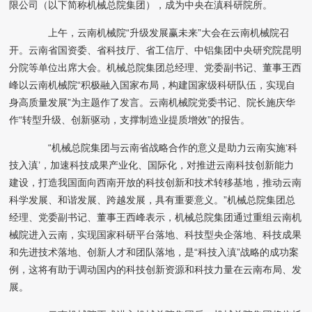
限公司（以下简称机械总院集团），成为中央在滇科研院所。
上午，云南机械院“升级发展赢未来”大会在云南机械院召
开。云南省国资委、省科技厅、省工信厅、中铝集团中央研究院昆明
分院等单位出席大会。机械总院集团总经理、党委副书记、董事王西
峰以云南机械院“积极融入国家布局，构建国家级科研队伍，实现自
身高质量发展”为主题作了发言。云南机械院党委书记、院长施庆华
作“转型升级、创新驱动，支撑制造业提质增效”的报告。
“机械总院集团与云南省战略合作的意义是助力云南实施‘科
技入滇’，加速科技成果产业化、国际化，对推进云南科技创新能力
建设，打造我国面向西南开放的科技创新和技术转移基地，推动云南
科学发展、和谐发展、跨越发展，具有重要意义。”机械总院集团总
经理、党委副书记、董事王西峰表示，机械总院集团通过重组云南机
械院进入云南，实现国家科研平台落地、科技型央企落地、科技成果
和先进技术落地、创新人才和团队落地，是“科技入滇”战略的成功案
例，这将有助于调动国内的科技创新资源和科技力量在云南布局、发
展。