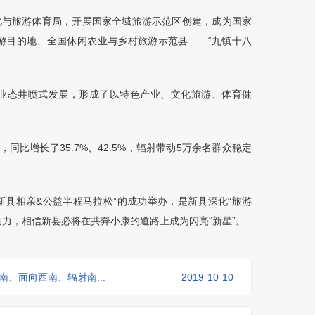
化与旅游体育局，开展国家全域旅游示范区创建，成为国家
游目的地、全国休闲农业与乡村旅游示范县
……“
九镇十八
业态井喷式发展，形成了以特色产业、文化旅游、体育健
，同比增长了
35.7%
、
42.5%
，辐射带动
5
万余名群众稳定
新县相亲
&
公益半程马拉松
”
的成功举办，是新县深化
“
旅游
助力，相信新县必将在共奔小康的道路上成为闪亮
“
新星
”
。
、面向西南、辐射南...
2019-10-10