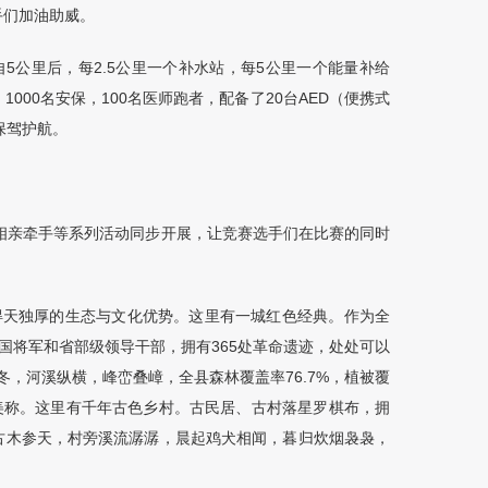
手们加油助威。
自
5
公里后，每
2.5
公里一个补水站，每
5
公里一个能量补给
、
1000
名安保，
100
名医师跑者，配备了
20
台
AED
（便携式
保驾护航。
相亲牵手等系列活动同步开展，让竞赛选手们在比赛的同时
得天独厚的生态与文化优势。这里有一城红色经典。作为全
国将军和省部级领导干部，拥有
365
处革命遗迹，处处可以
冬，河溪纵横，峰峦叠嶂，全县森林覆盖率
76.7%
，植被覆
美称。这里有千年古色乡村。古民居、古村落星罗棋布，拥
古木参天，村旁溪流潺潺，晨起鸡犬相闻，暮归炊烟袅袅，