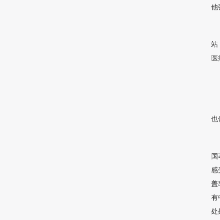
他
站
医
也
国
感
盖
有
处