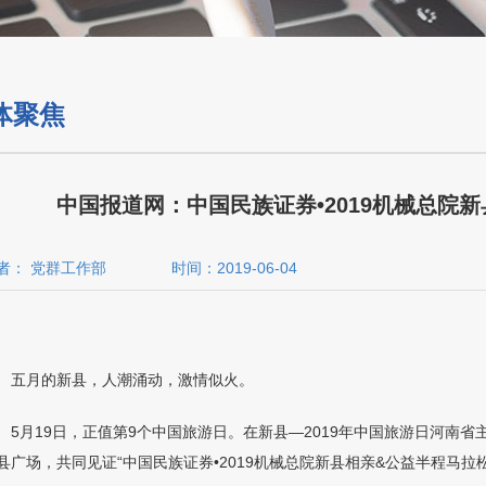
体聚焦
中国报道网：中国民族证券•2019机械总院
者： 党群工作部
时间：2019-06-04
五月的新县，人潮涌动，激情似火。
5
月
19
日，正值第
9
个中国旅游日。在新县
—2019
年中国旅游日河南省
县广场，共同见证
“
中国民族证券
•
2019
机械总院新县相亲
&
公益半程马拉