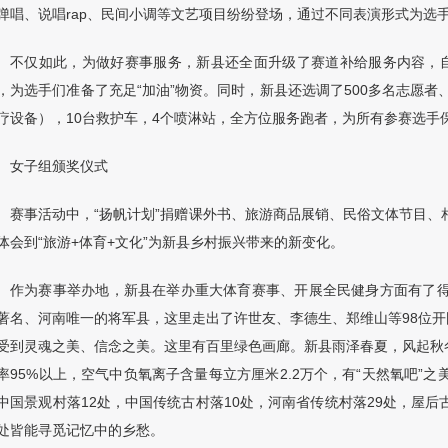
弹唱、说唱
rap
、民间小调等文艺项目纷纷登场，通过不同表演形式为选
不仅如此，为做好赛事服务，新县还全面升级了赛道补给服务内容，
，为选手们准备了充足
“
加油
”
物资。同时，新县还选调了
500
多名志愿者
疗设备），
10
台救护车，
4
个喷淋站，全方位服务跑者，为所有参赛选手
女子组颁奖仪式
赛事活动中，
“
扬帆计划
”
捐赠课外书、旅游商品展销、民俗文体节目、
体会到
“
旅游
+
体育
+
文化
”
为新县乡村振兴带来的新变化。
作为赛事举办地，新县在举办重大体育赛事、开展全民健身方面有了
著名、河南唯一的将军县，这里走出了许世友、李德生、郑维山等
98
位开
受到灵魂之美、信念之美。这里有百里绿色画廊。新县雨泽春夏，风起秋
率
95%
以上，空气中负氧离子含量每立方厘米
2.2
万个，有
“
天然氧吧
”
之
中国景观村落
12
处，中国传统古村落
10
处，河南省传统村落
29
处，屋后
处皆能寻觅记忆中的乡愁。