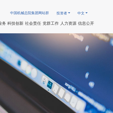
中国机械总院集团网站群
投资者
中文
业务
科技创新
社会责任
党群工作
人力资源
信息公开
简介
人才队伍
先进制造
国资动态
企业基本信息
研发领域
团青、工会园地
社会责任报告
专家队伍
智能制造
人事薪酬事项
研究成果
会
技术服务
专题专栏
重要财务信息
软件著作权
廉政法规
人才招聘公告
其他公开信息
发表论文
领导
企业重大事项
研发机构
员工招聘信息
学术机构
荣誉
招标采购信息
协会组织
标委会
历程
认证机构
检测中心
创新平台
国际合作
出版刊物