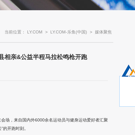
当前位置：
LY.COM
>
LY.COM-乐鱼(中国)
>
媒体聚焦
新县相亲&公益半程马拉松鸣枪开跑
主会场，来自国内外
6000
余名运动员与健身运动爱好者汇聚
松
”
的开跑时刻。