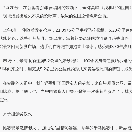
7
点
20
分，在新县青少年合唱团的带领下，全体高唱《我和我的祖国
，现场爆发出经久不息的欢呼声，浓浓的爱国之情燃爆全场。
上午
8
时，伴随着发令枪声，
21.0975
公里半程马拉松组、
5.20
公里迷
越线起跑，选手们从新县广场出发，沿着花团锦簇的潢河路直趋香山路
馆最终回到新县广场。选手们在奔跑中拥抱青山绿水，感受老区
70
年岁月
赛场中，最亮眼的还属
5.2
公里的婚纱跑组，
100
余名身着短款婚纱裙的
即将到来之时，用完成
5.2
公里的公益跑的形式来表达彼此间的情谊，成
在奔跑的人群中，我们还看到了国际友人的身影，来自埃塞俄比亚、
加比赛。据了解，他们之中的很多人已经不是第一次来新县参赛了，城
点赞。
男子组颁奖仪式
比赛现场激情似火，
“
加油站
”
里精彩连连。今年的半马比赛中，新县增