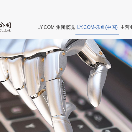
LY.COM
集团概况
LY.COM-乐鱼(中国)
主营
董事长致辞
集团新闻
组织建设
集团
管理团队
媒体聚焦
廉政教育
董事
组织架构
历届
直属企业
资质
LY.COM
发展
联系我们