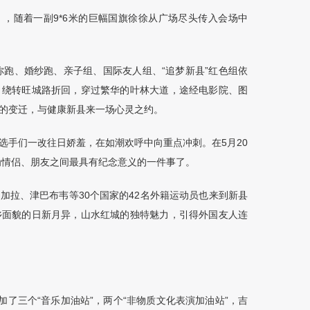
》，随着一副
9*6
米的巨幅国旗徐徐从广场尽头传入会场中
你跑、婚纱跑、亲子组、国际友人组、
“
追梦新县
”
红色组依
，绕转旺城路折回，穿过繁华的叶林大道，途经电影院、图
的变迁，与健康新县来一场心灵之约。
选手们一改往日娇羞，在如潮欢呼中向重点冲刺。在
5
月
20
为情侣、朋友之间最具有纪念意义的一件事了。
孟加拉、津巴布韦等
30
个国家的
42
名外籍运动员也来到新县
乡面貌的日新月异，山水红城的独特魅力，引得外国友人连
加了三个
“
音乐加油站
”
，两个
“
非物质文化表演加油站
”
，吉