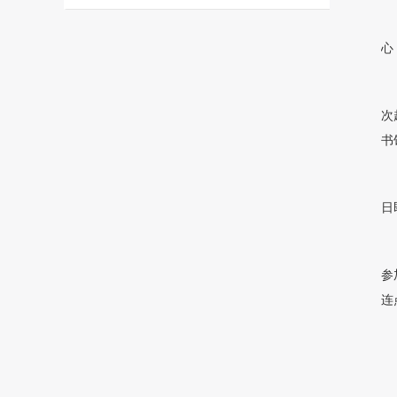
心
次
书
日
参
连