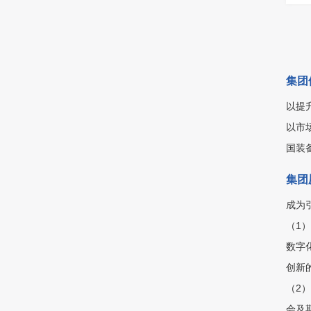
集团
以提
以市
国装
集团
成为
（1
数字
创新
（2
会及