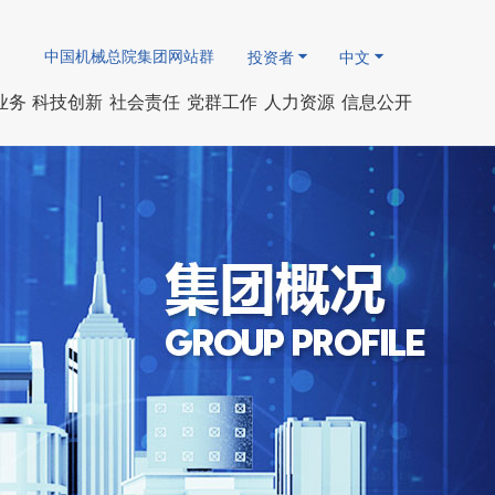
中国机械总院集团网站群
投资者
中文
业务
科技创新
社会责任
党群工作
人力资源
信息公开
简介
人才队伍
先进制造
国资动态
企业基本信息
研发领域
团青、工会园地
社会责任报告
专家队伍
智能制造
人事薪酬事项
研究成果
会
技术服务
专题专栏
重要财务信息
软件著作权
廉政法规
人才招聘公告
其他公开信息
发表论文
领导
企业重大事项
研发机构
员工招聘信息
学术机构
荣誉
招标采购信息
协会组织
标委会
历程
认证机构
检测中心
创新平台
国际合作
出版刊物