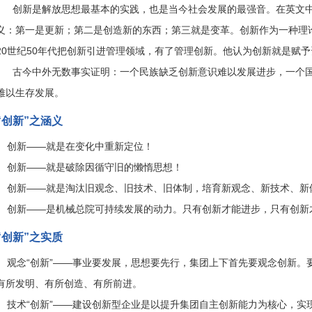
创新是解放思想最基本的实践，也是当今社会发展的最强音。在英文中，创新
义：第一是更新；第二是创造新的东西；第三就是变革。创新作为一种理
20世纪50年代把创新引进管理领域，有了管理创新。他认为创新就是赋
古今中外无数事实证明：一个民族缺乏创新意识难以发展进步，一个国
难以生存发展。
“创新”之涵义
创新——就是在变化中重新定位！
创新——就是破除因循守旧的懒惰思想！
创新——就是淘汰旧观念、旧技术、旧体制，培育新观念、新技术、新
创新——是机械总院可持续发展的动力。只有创新才能进步，只有创新
“创新”之实质
观念“创新”——事业要发展，思想要先行，集团上下首先要观念创新。
有所发明、有所创造、有所前进。
技术“创新”——建设创新型企业是以提升集团自主创新能力为核心，实