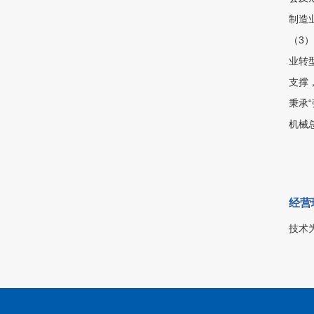
制造
（3
业转
支撑
秉承
机械
经营
技术