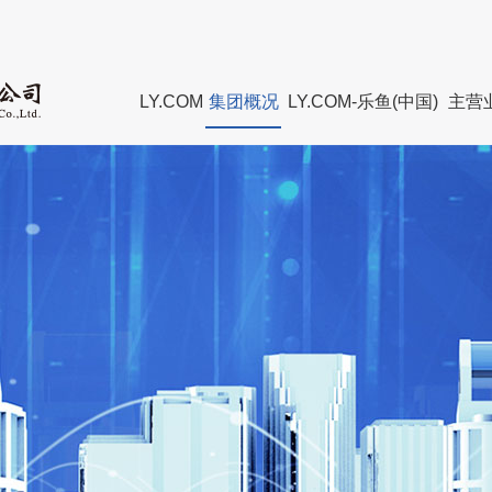
LY.COM
集团概况
LY.COM-乐鱼(中国)
主营
董事长致辞
集团新闻
组织建设
集团
管理团队
媒体聚焦
廉政教育
董事
组织架构
历届
直属企业
资质
LY.COM
发展
联系我们