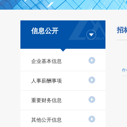
招
信息公开
企业基本信息
作
人事薪酬事项
重要财务信息
其他公开信息