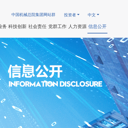
中国机械总院集团网站群
投资者
中文
业务
科技创新
社会责任
党群工作
人力资源
信息公开
简介
人才队伍
先进制造
国资动态
企业基本信息
研发领域
团青、工会园地
社会责任报告
专家队伍
智能制造
人事薪酬事项
研究成果
会
技术服务
专题专栏
重要财务信息
软件著作权
廉政法规
人才招聘公告
其他公开信息
发表论文
领导
企业重大事项
研发机构
员工招聘信息
学术机构
荣誉
招标采购信息
协会组织
标委会
历程
认证机构
检测中心
创新平台
国际合作
出版刊物