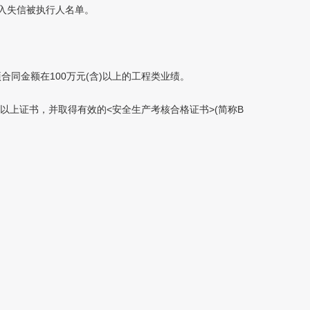
中未被列入失信被执行人名单。
项合同金额在100万元(含)以上的工程类业绩。
以上证书，并取得有效的<安全生产考核合格证书>(简称B