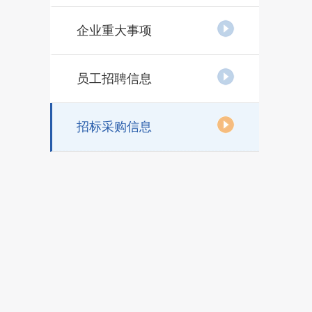
企业重大事项
员工招聘信息
招标采购信息