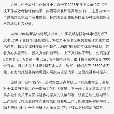
近日，中央农村工作领导小组通报了2025年度中央单位定点帮
扶工作成效考核评价结果，集团再次获评最高等次“好”，这是自2022
年以来连续第四年获此殊荣，标志着集团在服务国家乡村振兴战略上
不断取得扎实成效。
自2012年与新县结对帮扶以来，中国机械总院始终牢记习近平
总书记“两个更好”的殷殷嘱托，将助力革命老区振兴发展作为重大政
治任务。积极发挥科技型央企特色，构建“集团式”立体帮扶机制，带
着真心实意帮扶、投入真金白银帮扶、上下真抓实干帮扶。先后选派
8名副县长、5名第一书记及3名科技特派员，累计投入帮扶资金7000
余万元，组织各类人才培训3万余人次，购买、帮销农产品3600余万
元，有力助推新县持续巩固拓展脱贫攻坚成果，全面推进乡村振兴。
连续四年获得“好”评，是对集团定点帮扶工作的高度肯定，更是
对全体参与帮扶工作干部员工的巨大鼓励。下一步，集团将深入贯彻
落实党中央关于全面推进乡村振兴的决策部署，认真总结过渡期帮扶
工作经验，扎实做好常态化帮扶阶段各项工作，以更加务实的举措，
助力帮扶地区在全面推进乡村振兴新征程上续写更加精彩的篇章。