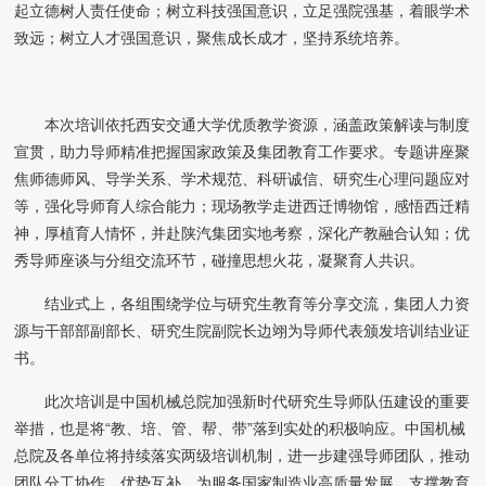
起立德树人责任使命；树立科技强国意识，立足强院强基，着眼学术
致远；树立人才强国意识，聚焦成长成才，坚持系统培养。
本次培训依托西安交通大学优质教学资源，涵盖政策解读与制度
宣贯，助力导师精准把握国家政策及集团教育工作要求。专题讲座聚
焦师德师风、导学关系、学术规范、科研诚信、研究生心理问题应对
等，强化导师育人综合能力；现场教学走进西迁博物馆，感悟西迁精
神，厚植育人情怀，并赴陕汽集团实地考察，深化产教融合认知；优
秀导师座谈与分组交流环节，碰撞思想火花，凝聚育人共识。
结业式上，各组围绕学位与研究生教育等分享交流，集团人力资
源与干部部副部长、研究生院副院长边翊为导师代表颁发培训结业证
书。
此次培训是中国机械总院加强新时代研究生导师队伍建设的重要
举措，也是将“教、培、管、帮、带”落到实处的积极响应。中国机械
总院及各单位将持续落实两级培训机制，进一步建强导师团队，推动
团队分工协作、优势互补，为服务国家制造业高质量发展、支撑教育